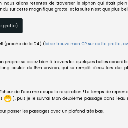
nous allons retentés de traverser le siphon qui était ple
du sur cette magnifique grotte, et la suite n'est que plus belle
 grotte)
D11 (proche de la D4) (
Ici se trouve mon CR sur cette grotte, av
 on progresse assez bien à travers les quelques belles concréti
long couloir de 15m environ, qui se remplit d'eau lors des p
aîcheur de l'eau me coupe la respiration ! Le temps de repre
ps
), puis je le suivrai. Mon deuxième passage dans l'eau s
 pour passer les passages avec un plafond très bas.