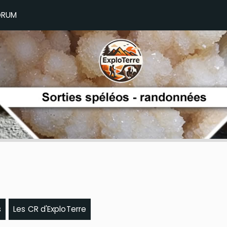
ORUM
s
Les CR d'ExploTerre