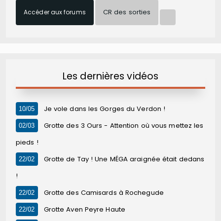
CR des sorties
Accéder aux forums
Les dernières vidéos
Je vole dans les Gorges du Verdon !
10/05
Grotte des 3 Ours - Attention où vous mettez les
02/03
pieds !
Grotte de Tay ! Une MÉGA araignée était dedans
22/02
!
Grotte des Camisards à Rochegude
22/02
Grotte Aven Peyre Haute
22/02