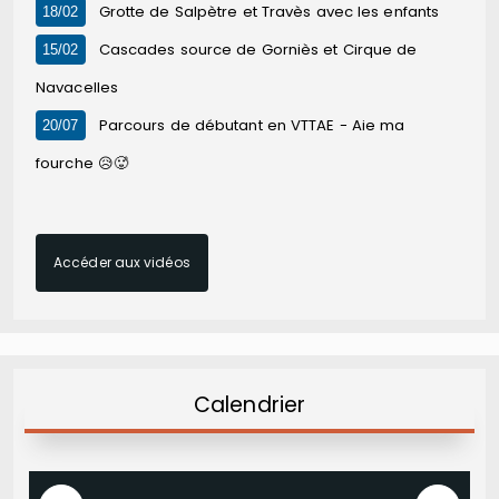
Grotte de Salpètre et Travès avec les enfants
18/02
Cascades source de Gorniès et Cirque de
15/02
Navacelles
Parcours de débutant en VTTAE - Aie ma
20/07
fourche 😥🥵
Accéder aux vidéos
Calendrier