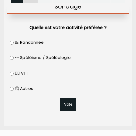
Sondage
Quelle est votre activité préférée ?
🥾 Randonnée
🪢 Spéléisme / Spéléologie
🚵‍♂️ VTT
🤔 Autres
Vote