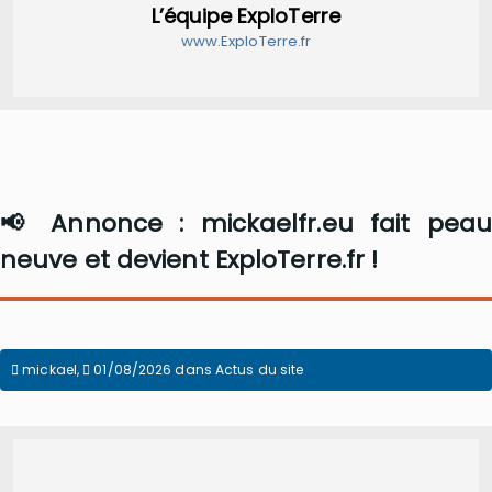
L’équipe ExploTerre
www.ExploTerre.fr
📢 Annonce : mickaelfr.eu fait peau
neuve et devient ExploTerre.fr !
mickael
,
01/08/2026
dans
Actus du site