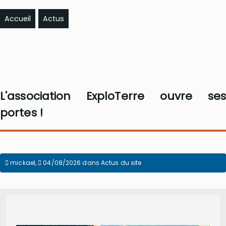
Accueil
Actus
L'association ExploTerre ouvre ses
portes !
mickael
,
04/08/2026
dans
Actus du site