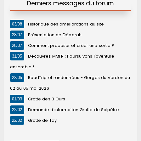
Derniers messages du forum
Historique des améliorations du site
03/08
Présentation de Déborah
28/07
Comment proposer et créer une sortie ?
28/07
Découvrez MMFR : Poursuivons l'aventure
31/05
ensemble !
RoadTrip et randonnées - Gorges du Verdon du
22/05
02 au 05 mai 2026
Grotte des 3 Ours
01/03
Demande d'information Grotte de Salpètre
22/02
Grotte de Tay
22/02