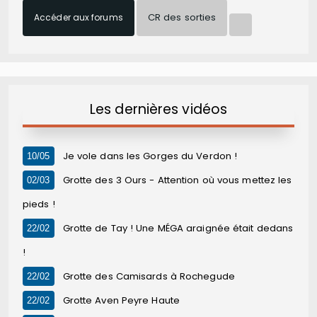
CR des sorties
Accéder aux forums
Les dernières vidéos
Je vole dans les Gorges du Verdon !
10/05
Grotte des 3 Ours - Attention où vous mettez les
02/03
pieds !
Grotte de Tay ! Une MÉGA araignée était dedans
22/02
!
Grotte des Camisards à Rochegude
22/02
Grotte Aven Peyre Haute
22/02