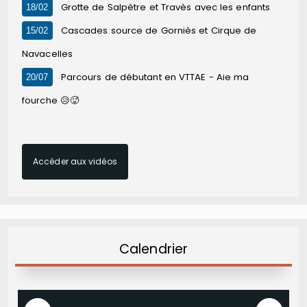
Grotte de Salpètre et Travès avec les enfants
18/02
Cascades source de Gorniès et Cirque de
15/02
Navacelles
Parcours de débutant en VTTAE - Aie ma
20/07
fourche 😥🥵
Accéder aux vidéos
Calendrier