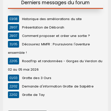
Derniers messages du forum
Historique des améliorations du site
03/08
Présentation de Déborah
28/07
Comment proposer et créer une sortie ?
28/07
Découvrez MMFR : Poursuivons l'aventure
31/05
ensemble !
RoadTrip et randonnées - Gorges du Verdon du
22/05
02 au 05 mai 2026
Grotte des 3 Ours
01/03
Demande d'information Grotte de Salpètre
22/02
Grotte de Tay
22/02