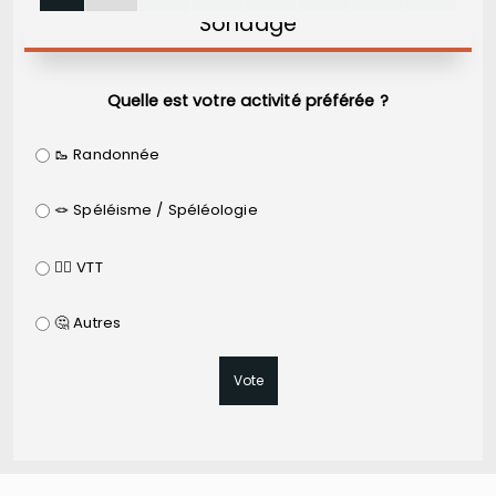
Sondage
Quelle est votre activité préférée ?
🥾 Randonnée
🪢 Spéléisme / Spéléologie
🚵‍♂️ VTT
🤔 Autres
Vote