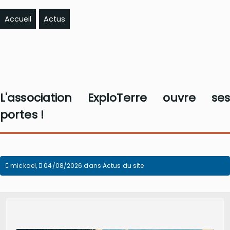
Accueil
Actus
L'association ExploTerre ouvre ses
portes !
mickael
,
04/08/2026
dans
Actus du site