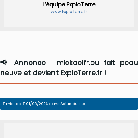
L’équipe ExploTerre
www.ExploTerre.fr
📢 Annonce : mickaelfr.eu fait peau
neuve et devient ExploTerre.fr !
mickael
,
01/08/2026
dans
Actus du site