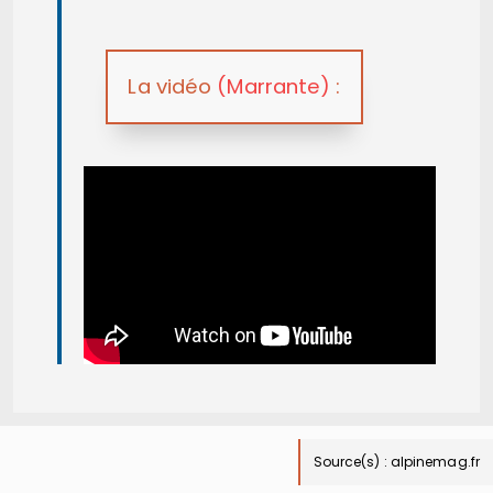
La vidéo
(Marrante)
:
Source(s)
:
alpinemag.fr