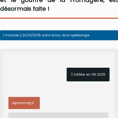
et le gouffre de la Fromagère, est
désormais faite !
mickael
,
24/01/2025
dans
Actus de la spéléologie
Editée en 08.2025
alpinemag.fr :