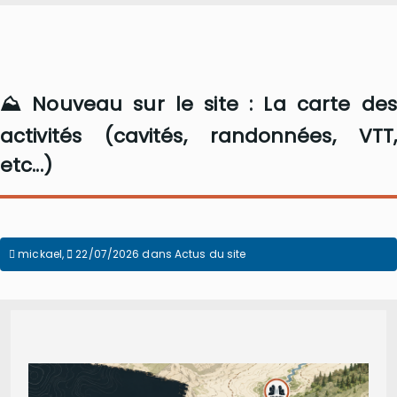
⛰️ Nouveau sur le site : La carte des
activités (cavités, randonnées, VTT,
etc...)
mickael
,
22/07/2026
dans
Actus du site