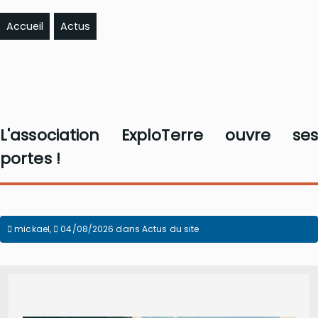
Accueil
Actus
L'association ExploTerre ouvre ses
portes !
mickael
,
04/08/2026
dans
Actus du site