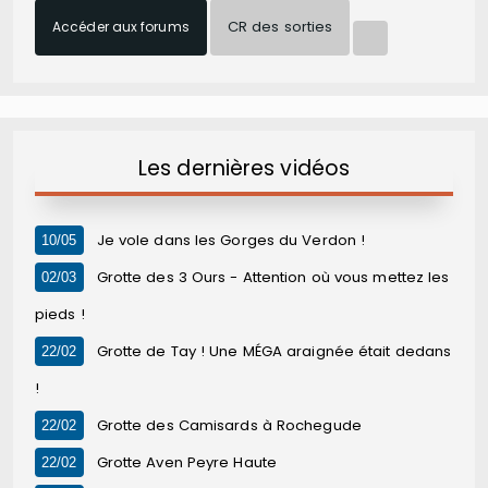
CR des sorties
Accéder aux forums
Les dernières vidéos
Je vole dans les Gorges du Verdon !
10/05
Grotte des 3 Ours - Attention où vous mettez les
02/03
pieds !
Grotte de Tay ! Une MÉGA araignée était dedans
22/02
!
Grotte des Camisards à Rochegude
22/02
Grotte Aven Peyre Haute
22/02