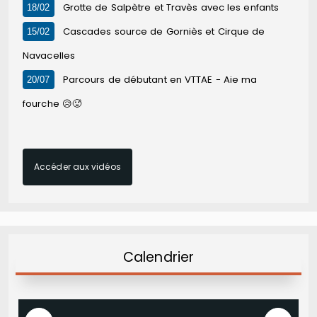
Grotte de Salpètre et Travès avec les enfants
18/02
Cascades source de Gorniès et Cirque de
15/02
Navacelles
Parcours de débutant en VTTAE - Aie ma
20/07
fourche 😥🥵
Accéder aux vidéos
Calendrier