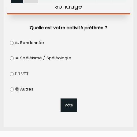
Sondage
Quelle est votre activité préférée ?
🥾 Randonnée
🪢 Spéléisme / Spéléologie
🚵‍♂️ VTT
🤔 Autres
Vote