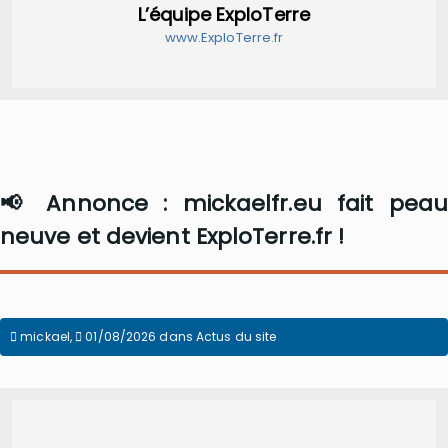
L’équipe ExploTerre
www.ExploTerre.fr
📢 Annonce : mickaelfr.eu fait peau
neuve et devient ExploTerre.fr !
mickael
,
01/08/2026
dans
Actus du site