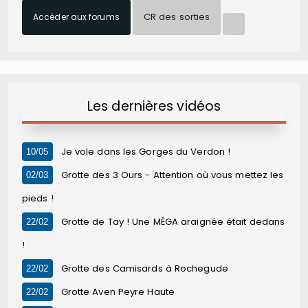
CR des sorties
Accéder aux forums
Les dernières vidéos
Je vole dans les Gorges du Verdon !
10/05
Grotte des 3 Ours - Attention où vous mettez les
02/03
pieds !
Grotte de Tay ! Une MÉGA araignée était dedans
22/02
!
Grotte des Camisards à Rochegude
22/02
Grotte Aven Peyre Haute
22/02