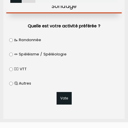
Sondage
Quelle est votre activité préférée ?
🥾 Randonnée
🪢 Spéléisme / Spéléologie
🚵‍♂️ VTT
🤔 Autres
Vote