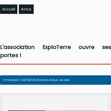
Accueil
Actus
L'association ExploTerre ouvre ses
portes !
mickael
,
04/08/2026
dans
Actus du site