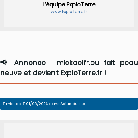
L’équipe ExploTerre
www.ExploTerre.fr
📢 Annonce : mickaelfr.eu fait peau
neuve et devient ExploTerre.fr !
mickael
,
01/08/2026
dans
Actus du site