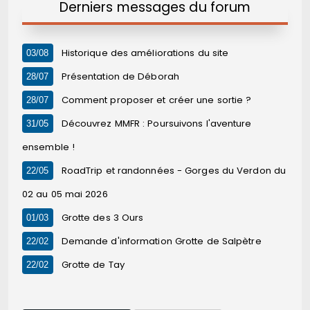
Derniers messages du forum
Historique des améliorations du site
03/08
Présentation de Déborah
28/07
Comment proposer et créer une sortie ?
28/07
Découvrez MMFR : Poursuivons l'aventure
31/05
ensemble !
RoadTrip et randonnées - Gorges du Verdon du
22/05
02 au 05 mai 2026
Grotte des 3 Ours
01/03
Demande d'information Grotte de Salpètre
22/02
Grotte de Tay
22/02