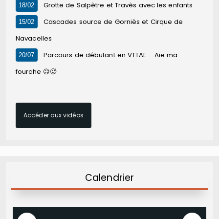
Grotte de Salpètre et Travès avec les enfants
18/02
Cascades source de Gorniès et Cirque de
15/02
Navacelles
Parcours de débutant en VTTAE - Aie ma
20/07
fourche 😥🥵
Accéder aux vidéos
Calendrier