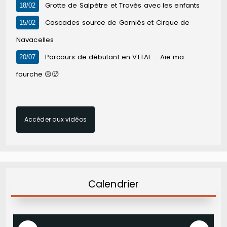
Grotte de Salpètre et Travès avec les enfants
18/02
Cascades source de Gorniès et Cirque de
15/02
Navacelles
Parcours de débutant en VTTAE - Aie ma
20/07
fourche 😥🥵
Accéder aux vidéos
Calendrier