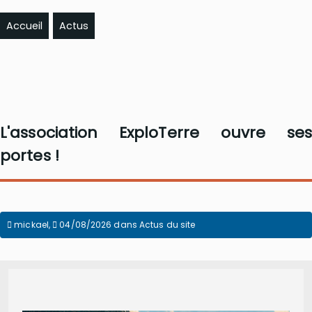
Accueil
Actus
L'association ExploTerre ouvre ses
portes !
mickael
,
04/08/2026
dans
Actus du site