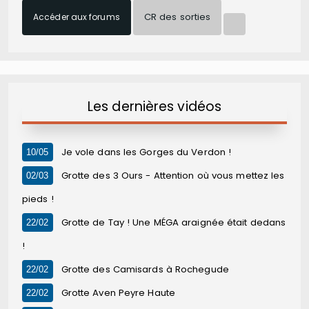
CR des sorties
Accéder aux forums
Les dernières vidéos
Je vole dans les Gorges du Verdon !
10/05
Grotte des 3 Ours - Attention où vous mettez les
02/03
pieds !
Grotte de Tay ! Une MÉGA araignée était dedans
22/02
!
Grotte des Camisards à Rochegude
22/02
Grotte Aven Peyre Haute
22/02