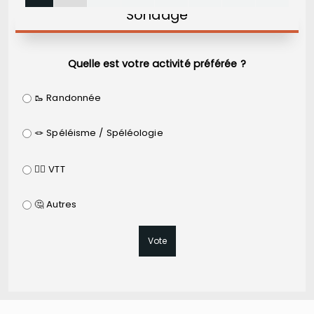
Sondage
Quelle est votre activité préférée ?
🥾 Randonnée
🪢 Spéléisme / Spéléologie
🚵‍♂️ VTT
🤔 Autres
Vote