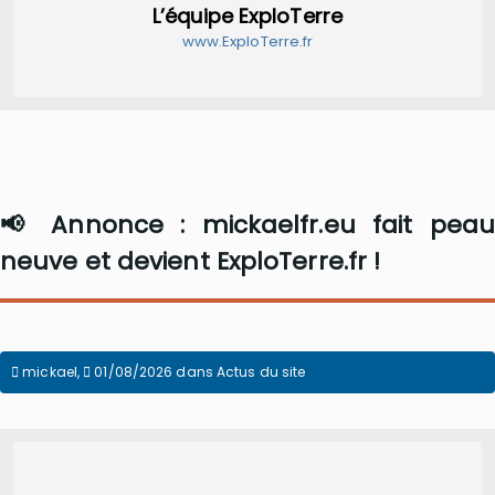
L’équipe ExploTerre
www.ExploTerre.fr
📢 Annonce : mickaelfr.eu fait peau
neuve et devient ExploTerre.fr !
mickael
,
01/08/2026
dans
Actus du site