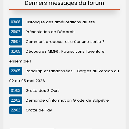
Derniers messages du forum
Historique des améliorations du site
03/08
Présentation de Déborah
28/07
Comment proposer et créer une sortie ?
28/07
Découvrez MMFR : Poursuivons l'aventure
31/05
ensemble !
RoadTrip et randonnées - Gorges du Verdon du
22/05
02 au 05 mai 2026
Grotte des 3 Ours
01/03
Demande d'information Grotte de Salpètre
22/02
Grotte de Tay
22/02