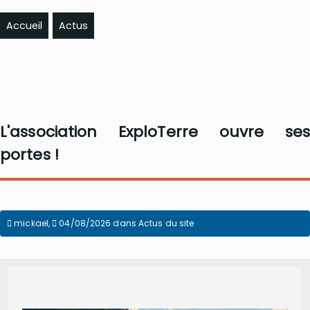
Accueil
Actus
L'association ExploTerre ouvre ses
portes !
mickael
,
04/08/2026
dans
Actus du site