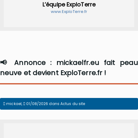
L’équipe ExploTerre
www.ExploTerre.fr
📢 Annonce : mickaelfr.eu fait peau
neuve et devient ExploTerre.fr !
mickael
,
01/08/2026
dans
Actus du site