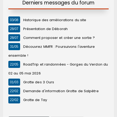
Derniers messages du forum
Historique des améliorations du site
03/08
Présentation de Déborah
28/07
Comment proposer et créer une sortie ?
28/07
Découvrez MMFR : Poursuivons l'aventure
31/05
ensemble !
RoadTrip et randonnées - Gorges du Verdon du
22/05
02 au 05 mai 2026
Grotte des 3 Ours
01/03
Demande d'information Grotte de Salpètre
22/02
Grotte de Tay
22/02