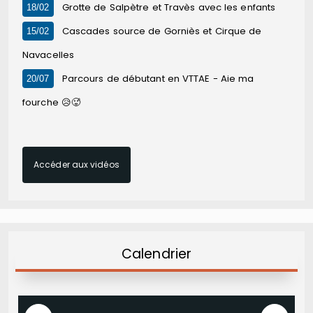
Grotte de Salpètre et Travès avec les enfants
18/02
Cascades source de Gorniès et Cirque de
15/02
Navacelles
Parcours de débutant en VTTAE - Aie ma
20/07
fourche 😥🥵
Accéder aux vidéos
Calendrier