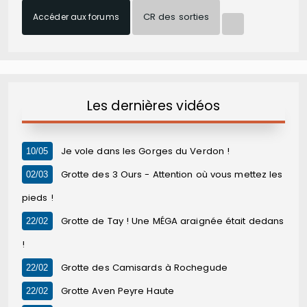
CR des sorties
Accéder aux forums
Les dernières vidéos
Je vole dans les Gorges du Verdon !
10/05
Grotte des 3 Ours - Attention où vous mettez les
02/03
pieds !
Grotte de Tay ! Une MÉGA araignée était dedans
22/02
!
Grotte des Camisards à Rochegude
22/02
Grotte Aven Peyre Haute
22/02