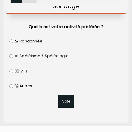
Sondage
Quelle est votre activité préférée ?
🥾 Randonnée
🪢 Spéléisme / Spéléologie
🚵‍♂️ VTT
🤔 Autres
Vote